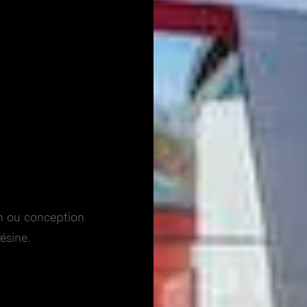
on ou conception
ésine.