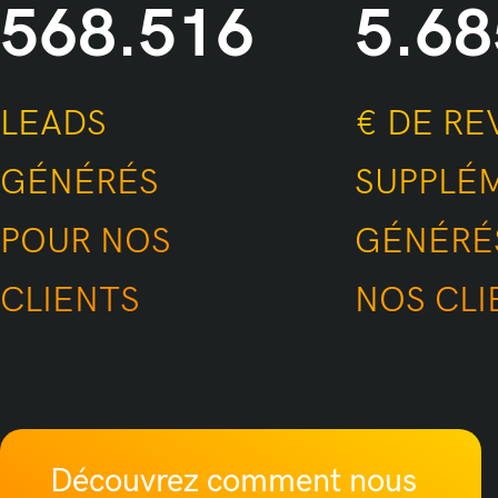
1.000.000
10
LEADS GÉNÉRÉS
€ DE
POUR NOS
SUP
CLIENTS
GÉN
CLIE
Découvrez comment nous