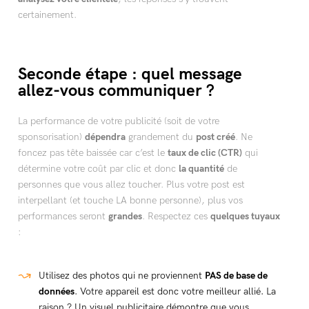
certainement.
Seconde étape : quel message
allez-vous communiquer ?
La performance de votre publicité (soit de votre
sponsorisation)
dépendra
grandement du
post créé
. Ne
foncez pas tête baissée car c’est le
taux de clic (CTR)
qui
détermine votre coût par clic et donc
la quantité
de
personnes que vous allez toucher. Plus votre post est
interpellant (et touche LA bonne personne), plus vos
performances seront
grandes
. Respectez ces
quelques tuyaux
:
Utilisez des photos qui ne proviennent
PAS de base de
données
. Votre appareil est donc votre meilleur allié. La
raison ? Un visuel publicitaire démontre que vous