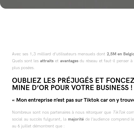
Avec ses 1,3 milliard d’utilisateurs mensuels dont
2,5M en Belgi
Quels sont les
attraits
et
avantages
du réseau et faut-il penser à
plus posées.
OUBLIEZ LES PRÉJUGÉS ET FONCEZ
MINE D’OR POUR VOTRE BUSINESS !
« Mon entreprise n’est pas sur Tiktok car on y trouv
Nombreux sont nos partenaires à nous rétorquer que
TikTok
com
social au succès fulgurant, la
majorité
de l’audience comprend l
au 6 juillet démontrent que :