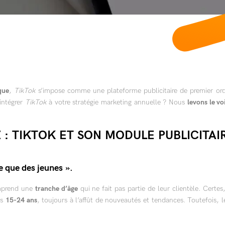
que
,
TikTok
s’impose comme une plateforme publicitaire de premier ordr
 intégrer
TikTok
à votre stratégie marketing annuelle ? Nous
levons le vo
 : TIKTOK ET SON MODULE PUBLICITAI
e que des jeunes ».
prend une
tranche d’âge
qui ne fait pas partie de leur clientèle. Cert
es
15-24 ans
, toujours à l’affût de nouveautés et tendances. Toutefois, les