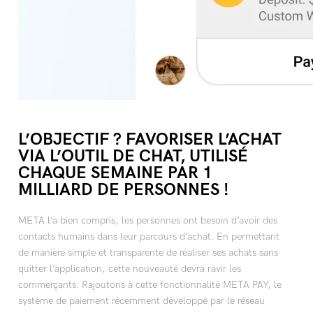
L’OBJECTIF ? FAVORISER L’ACHAT
VIA L’OUTIL DE CHAT, UTILISÉ
CHAQUE SEMAINE PAR 1
MILLIARD DE PERSONNES !
META l’a bien compris, les personnes ont besoin d’avoir des
contacts humains dans leur parcours d’achat. En permettant
de manière simple et transparente de réaliser ses achats sans
quitter l’application, cette nouveauté devra ravir les
commerçants. Rajoutons à cette fonctionnalité META PAY, le
système de paiement récemment développé par le réseau