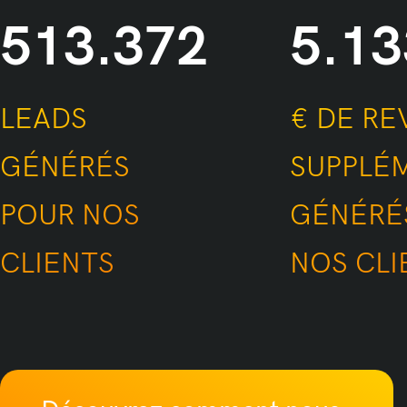
1.000.000
10
LEADS GÉNÉRÉS
€ DE
POUR NOS
SUP
CLIENTS
GÉN
CLIE