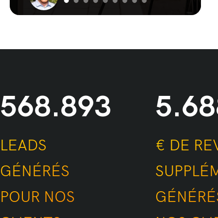
1.000.000
10
LEADS GÉNÉRÉS
€ DE
POUR NOS
SUP
CLIENTS
GÉN