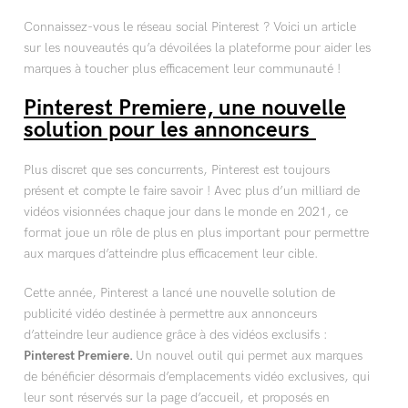
Connaissez-vous le réseau social Pinterest ? Voici un article
sur les nouveautés qu’a dévoilées la plateforme pour aider les
marques à toucher plus efficacement leur communauté !
Pinterest Premiere, une nouvelle
solution pour les annonceurs
Plus discret que ses concurrents, Pinterest est toujours
présent et compte le faire savoir ! Avec plus d’un milliard de
vidéos visionnées chaque jour dans le monde en 2021, ce
format joue un rôle de plus en plus important pour permettre
aux marques d’atteindre plus efficacement leur cible.
Cette année, Pinterest a lancé une nouvelle solution de
publicité vidéo destinée à permettre aux annonceurs
d’atteindre leur audience grâce à des vidéos exclusifs :
Pinterest Premiere.
Un nouvel outil qui permet aux marques
de bénéficier désormais d’emplacements vidéo exclusives, qui
leur sont réservés sur la page d’accueil, et proposés en