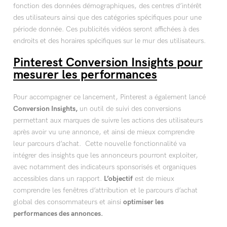
fonction des données démographiques, des centres d’intérêt
des utilisateurs ainsi que des catégories spécifiques pour une
période donnée. Ces publicités vidéos seront affichées à des
endroits et des horaires spécifiques sur le mur des utilisateurs.
Pinterest Conversion Insights pour
mesurer les performances
Pour accompagner ce lancement, Pinterest a également lancé
Conversion Insights,
un outil de suivi des conversions
permettant aux marques de suivre les actions des utilisateurs
après avoir vu une annonce, et ainsi de mieux comprendre
leur parcours d’achat. Cette nouvelle fonctionnalité va
intégrer des insights que les annonceurs pourront exploiter,
avec notamment des indicateurs sponsorisés et organiques
accessibles dans un rapport.
L’objectif
est de mieux
comprendre les fenêtres d’attribution et le parcours d’achat
global des consommateurs et ainsi
optimiser les
performances des annonces.