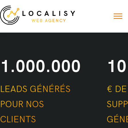
1.000.000
10
LEADS GÉNÉRÉS
€ DE
POUR NOS
SUP
CLIENTS
GÉN