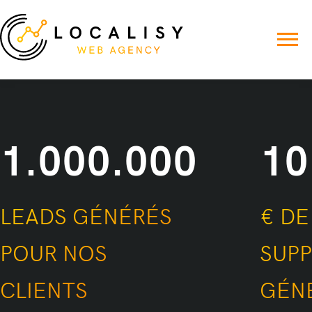
1.000.000
10
LEADS GÉNÉRÉS
€ DE
POUR NOS
SUP
CLIENTS
GÉN